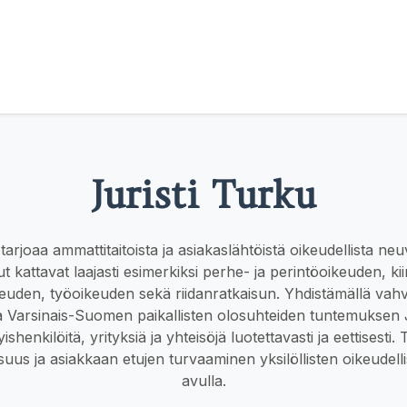
Juristi Turku
 tarjoaa ammattitaitoista ja asiakaslähtöistä oikeudellista n
ut kattavat laajasti esimerkiksi perhe- ja perintöoikeuden, kiin
uden, työoikeuden sekä riidanratkaisun. Yhdistämällä vahv
a Varsinais-Suomen paikallisten olosuhteiden tuntemuksen J
ishenkilöitä, yrityksiä ja yhteisöjä luotettavasti ja eettisesti
us ja asiakkaan etujen turvaaminen yksilöllisten oikeudelli
avulla.