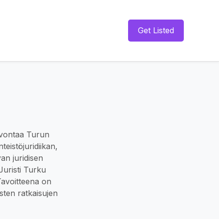
Get Listed
euvontaa Turun
teistöjuridiikan,
an juridisen
uristi Turku
. Tavoitteena on
sten ratkaisujen