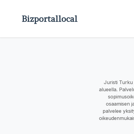
Bizportallocal
Juristi Turku
alueella. Palvel
sopimusoike
osaamisen j
palvelee yksity
oikeudenmukaisu