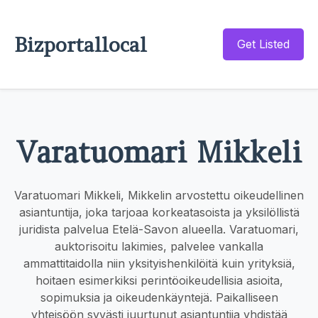
Bizportallocal
Get Listed
Varatuomari Mikkeli
Varatuomari Mikkeli, Mikkelin arvostettu oikeudellinen
asiantuntija, joka tarjoaa korkeatasoista ja yksilöllistä
juridista palvelua Etelä-Savon alueella. Varatuomari,
auktorisoitu lakimies, palvelee vankalla
ammattitaidolla niin yksityishenkilöitä kuin yrityksiä,
hoitaen esimerkiksi perintöoikeudellisia asioita,
sopimuksia ja oikeudenkäyntejä. Paikalliseen
yhteisöön syvästi juurtunut asiantuntija yhdistää